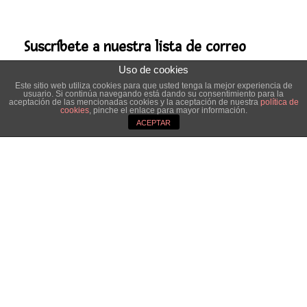
Suscríbete a nuestra lista de correo
Uso de cookies
*
campo requerido
Este sitio web utiliza cookies para que usted tenga la mejor experiencia de
usuario. Si continúa navegando está dando su consentimiento para la
Email
aceptación de las mencionadas cookies y la aceptación de nuestra
política de
cookies
, pinche el enlace para mayor información.
*
ACEPTAR
Nombre
Apellido