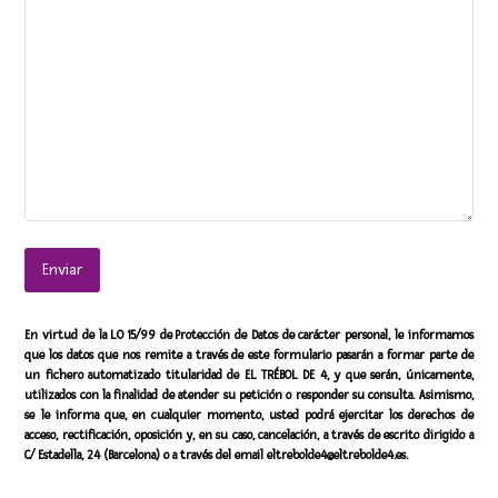
En virtud de la LO 15/99 de Protección de Datos de carácter personal, le informamos
que los datos que nos remite a través de este formulario pasarán a formar parte de
un fichero automatizado titularidad de EL TRÉBOL DE 4, y que serán, únicamente,
utilizados con la finalidad de atender su petición o responder su consulta. Asimismo,
se le informa que, en cualquier momento, usted podrá ejercitar los derechos de
acceso, rectificación, oposición y, en su caso, cancelación, a través de escrito dirigido a
C/ Estadella, 24 (Barcelona) o a través del email
eltrebolde4@eltrebolde4.es
.