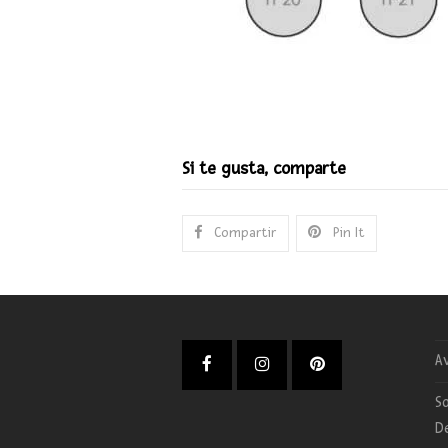
Si te gusta, comparte
Compartir
Pin It
Av
Facebook
Instagram
Pinterest
So
D