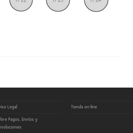
iso Legal
Tienda on-line
bre Pagos, Envíos y
evoluciones