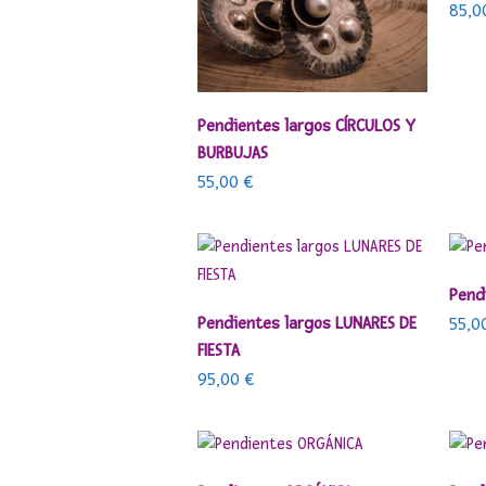
85,
AÑADIR AL CARRITO
Pendientes largos CÍRCULOS Y
BURBUJAS
55,00
€
Pend
AÑADIR AL CARRITO
Pendientes largos LUNARES DE
55,0
FIESTA
95,00
€