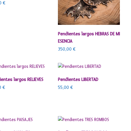
00
€
AÑADIR AL CARRITO
Pendientes largos HEBRAS DE MI
ESENCIA
350,00
€
AÑADIR AL CARRITO
AÑADIR AL CARRITO
ientes largos RELIEVES
Pendientes LIBERTAD
0
€
55,00
€