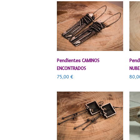
AÑADIR AL CARRITO
Pendientes CAMINOS
Pend
ENCONTRADOS
NUBE
75,00
€
80,