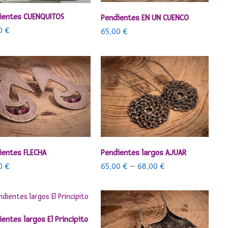
AÑADIR AL CARRITO
ientes CUENQUITOS
AÑADIR AL CARRITO
Pendientes EN UN CUENCO
00
€
65,00
€
AÑADIR AL CARRITO
SELECCIONAR OPCIONES
ientes FLECHA
Pendientes largos AJUAR
00
€
65,00
€
–
68,00
€
AÑADIR AL CARRITO
entes largos El Principito