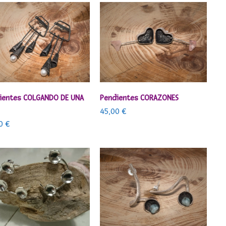
AÑADIR AL CARRITO
AÑADIR AL CARRITO
ientes COLGANDO DE UNA
Pendientes CORAZONES
45,00
€
00
€