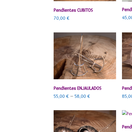
Pend
AÑADIR AL CARRITO
Pendientes CUBITOS
45,
70,00
€
SELECCIONAR OPCIONES
Pendientes ENJAULADOS
Pend
55,00
€
–
58,00
€
85,
Pendi