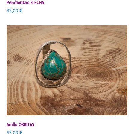
Pendientes FLECHA
85,00
€
Anillo ÓRBITAS
65,00
€