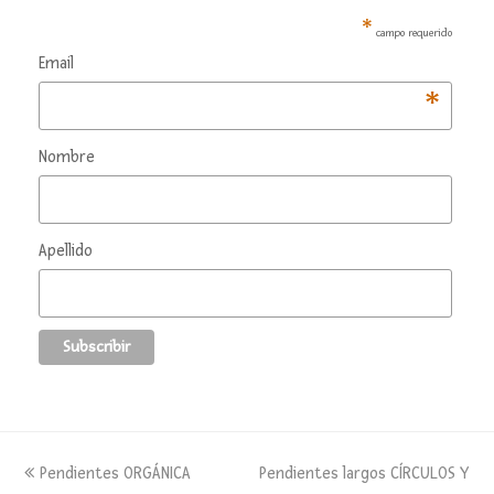
*
campo requerido
Email
*
Nombre
Apellido
previous
next
Pendientes ORGÁNICA
Pendientes largos CÍRCULOS Y