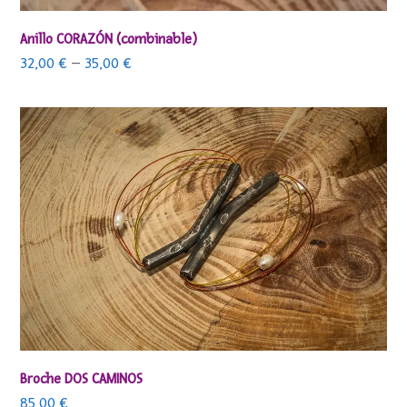
Anillo CORAZÓN (combinable)
32,00
€
–
35,00
€
Broche DOS CAMINOS
85,00
€