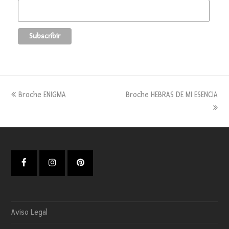
previous
next
Broche ENIGMA
Broche HEBRAS DE MI ESENCIA
post:
post:
Facebook
Instagram
Pinterest
Aviso Legal