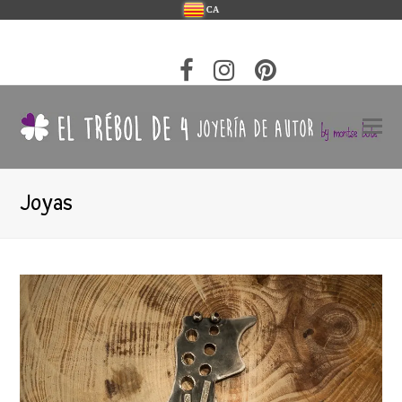
CA
Joyas