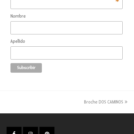
*
Nombre
Apellido
next
Broche DOS CAMINOS
post: