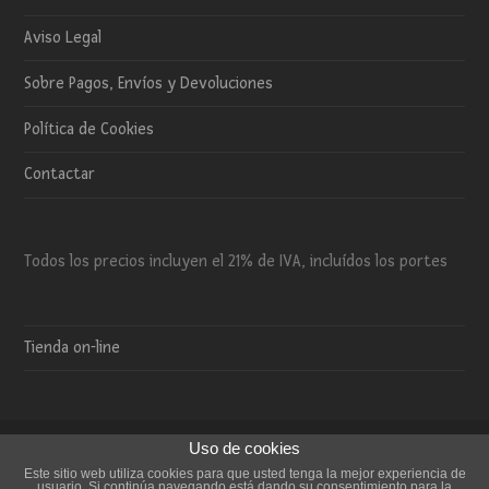
Aviso Legal
Sobre Pagos, Envíos y Devoluciones
Política de Cookies
Contactar
Todos los precios incluyen el 21% de IVA, incluídos los portes
Tienda on-line
Uso de cookies
Copyright 2015 El Trébol de 4 - Todos los derechos reservados.
Este sitio web utiliza cookies para que usted tenga la mejor experiencia de
usuario. Si continúa navegando está dando su consentimiento para la