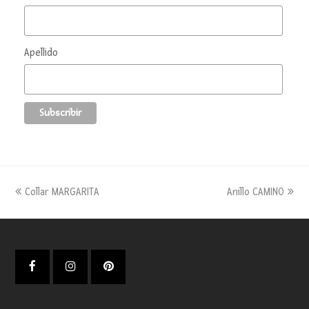
Apellido
previous
next
Collar MARGARITA
Anillo CAMINO
post:
post:
Facebook
Instagram
Pinterest