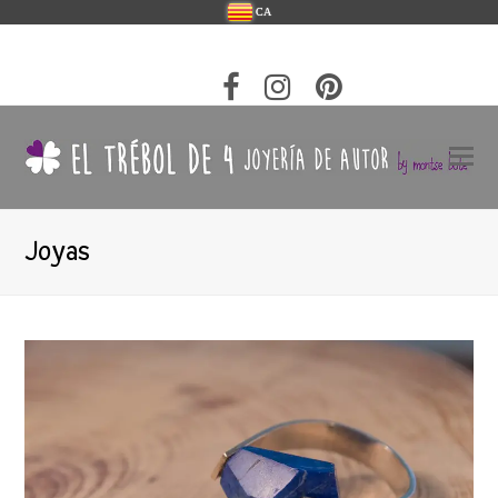
CA
Joyas