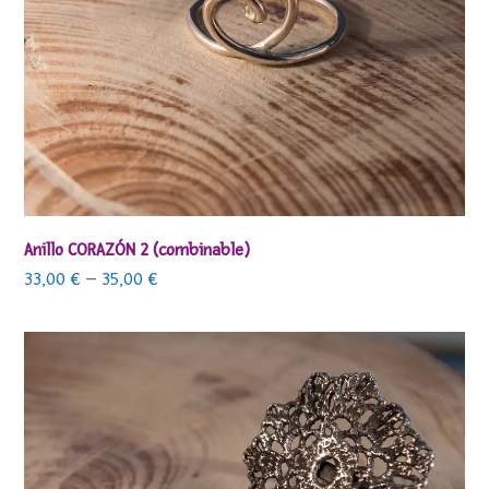
Anillo CORAZÓN 2 (combinable)
33,00
€
–
35,00
€