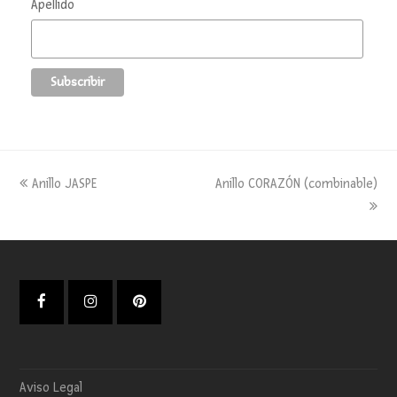
Apellido
previous
next
Anillo JASPE
Anillo CORAZÓN (combinable)
post:
post:
Facebook
Instagram
Pinterest
Aviso Legal