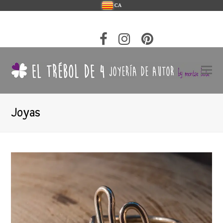
CA
Joyas