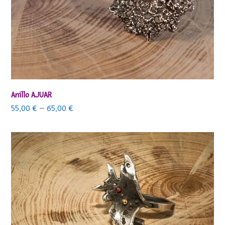
Anillo AJUAR
55,00
€
–
65,00
€