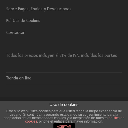
Sobre Pagos, Envíos y Devoluciones
Política de Cookies
Contactar
Todos los precios incluyen el 21% de IVA, incluídos los portes
Tienda on-line
Uso de cookies
Copyright 2015 El Trébol de 4 - Todos los derechos reservados.
Este sitio web utiliza cookies para que usted tenga la mejor experiencia de
usuario. Si continúa navegando está dando su consentimiento para la
Aviso Legal
Sobre Pagos, Envíos y Devoluciones
aceptación de las mencionadas cookies y la aceptación de nuestra
política de
cookies
, pinche el enlace para mayor información.
Política de Cookies
Contactar
ACEPTAR