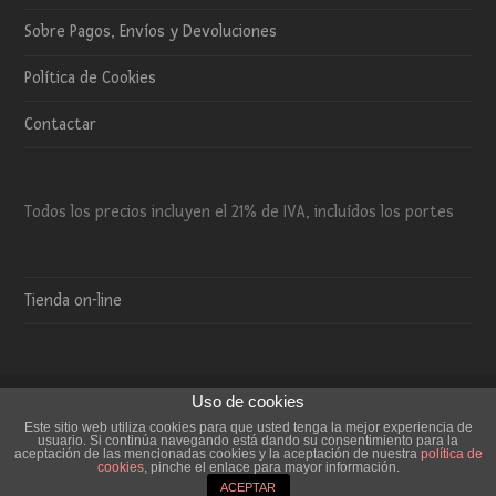
Sobre Pagos, Envíos y Devoluciones
Política de Cookies
Contactar
Todos los precios incluyen el 21% de IVA, incluídos los portes
Tienda on-line
Uso de cookies
Copyright 2015 El Trébol de 4 - Todos los derechos reservados.
Este sitio web utiliza cookies para que usted tenga la mejor experiencia de
usuario. Si continúa navegando está dando su consentimiento para la
Aviso Legal
Sobre Pagos, Envíos y Devoluciones
aceptación de las mencionadas cookies y la aceptación de nuestra
política de
cookies
, pinche el enlace para mayor información.
Política de Cookies
Contactar
ACEPTAR