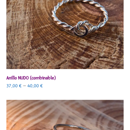
Anillo NUDO (combinable)
37,00
€
–
40,00
€