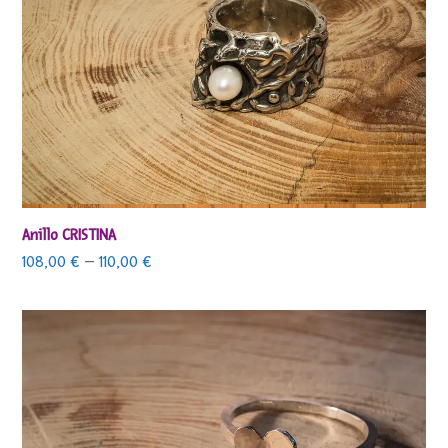
Anillo CRISTINA
108,00
€
–
110,00
€