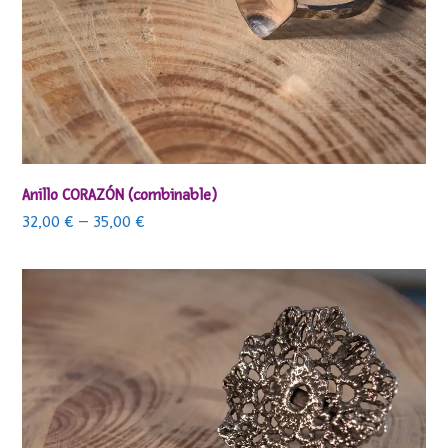
Anillo CORAZÓN (combinable)
32,00
€
–
35,00
€