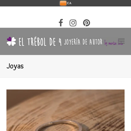
CA
Joyas