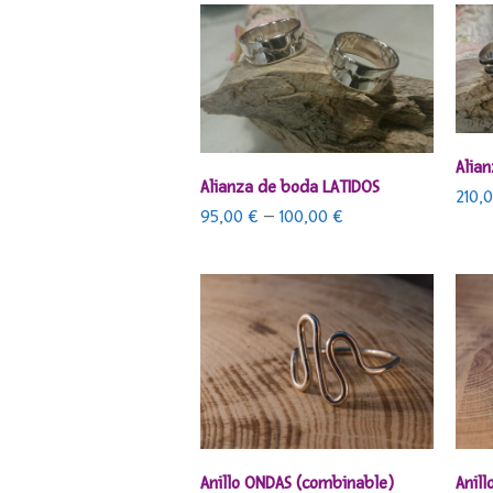
Alia
SELECCIONAR OPCIONES
Alianza de boda LATIDOS
210,
95,00
€
–
100,00
€
SELECCIONAR OPCIONES
Anillo ONDAS (combinable)
Anill