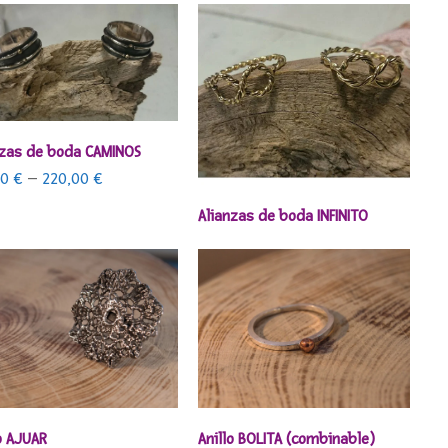
SELECCIONAR OPCIONES
nzas de boda CAMINOS
00
€
–
220,00
€
SELECCIONAR OPCIONES
Alianzas de boda INFINITO
SELECCIONAR OPCIONES
SELECCIONAR OPCIONES
o AJUAR
Anillo BOLITA (combinable)