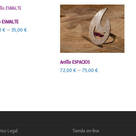
SELECCIONAR OPCIONES
o ESMALTE
0
€
–
35,00
€
SELECCIONAR OPCIONES
Anillo ESPACIOS
72,00
€
–
75,00
€
iso Legal
Tienda on-line