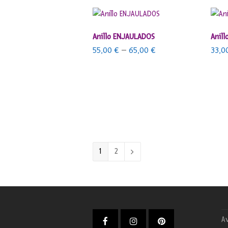
SELECCIONAR OPCIONES
Anillo ENJAULADOS
Anill
55,00
€
–
65,00
€
33,0
1
2
Av
Facebook
Instagram
Pinterest