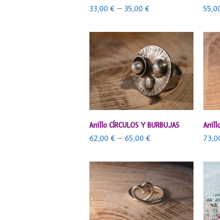
33,00
€
–
35,00
€
55,0
SELECCIONAR OPCIONES
Anillo CÍRCULOS Y BURBUJAS
Anil
62,00
€
–
65,00
€
73,