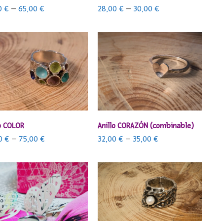
0
€
–
65,00
€
28,00
€
–
30,00
€
SELECCIONAR OPCIONES
SELECCIONAR OPCIONES
lo COLOR
Anillo CORAZÓN (combinable)
00
€
–
75,00
€
32,00
€
–
35,00
€