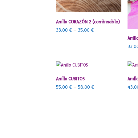
SELECCIONAR OPCIONES
Anillo CORAZÓN 2 (combinable)
33,00
€
–
35,00
€
Anil
33,0
SELECCIONAR OPCIONES
Anillo CUBITOS
Anil
55,00
€
–
58,00
€
43,