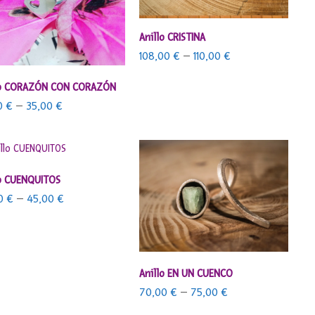
SELECCIONAR OPCIONES
Anillo CRISTINA
108,00
€
–
110,00
€
SELECCIONAR OPCIONES
lo CORAZÓN CON CORAZÓN
0
€
–
35,00
€
SELECCIONAR OPCIONES
lo CUENQUITOS
00
€
–
45,00
€
SELECCIONAR OPCIONES
Anillo EN UN CUENCO
70,00
€
–
75,00
€