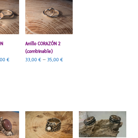
OPCIONES
SELECCIONAR OPCIONES
ÓN
Anillo CORAZÓN 2
(combinable)
,00
€
33,00
€
–
35,00
€