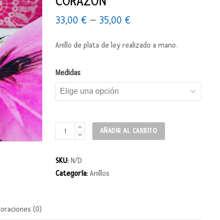
CORAZÓN
33,00
€
–
35,00
€
Anillo de plata de ley realizado a mano.
Medidas
Anillo
AÑADIR AL CARRITO
CORAZÓN
CON
SKU:
N/D
CORAZÓN
Categoría:
Anillos
cantidad
loraciones (0)