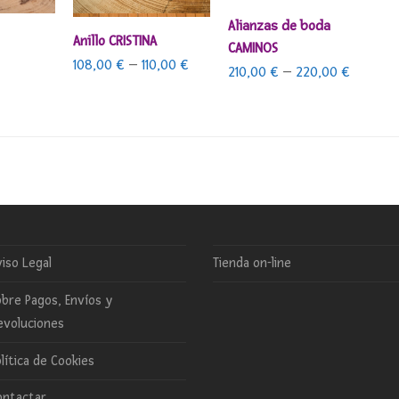
SELECCIONAR OPCIONES
Alianzas de boda
ARRITO
SELECCIONAR OPCIONES
Anillo CRISTINA
CAMINOS
108,00
€
–
110,00
€
210,00
€
–
220,00
€
iso Legal
Tienda on-line
bre Pagos, Envíos y
evoluciones
lítica de Cookies
ontactar