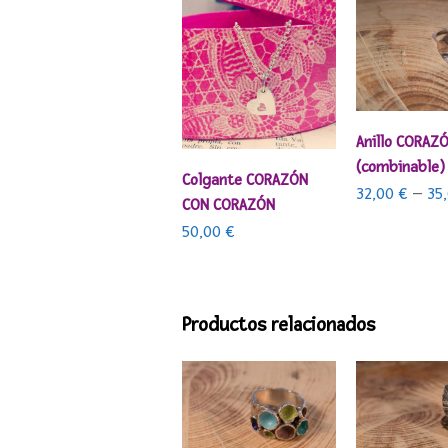
SELECCIONAR 
Anillo CORAZ
(combinable)
AÑADIR AL CARRITO
Colgante CORAZÓN
32,00
€
–
35
CON CORAZÓN
50,00
€
Productos relacionados