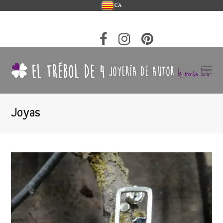
CA
Joyas