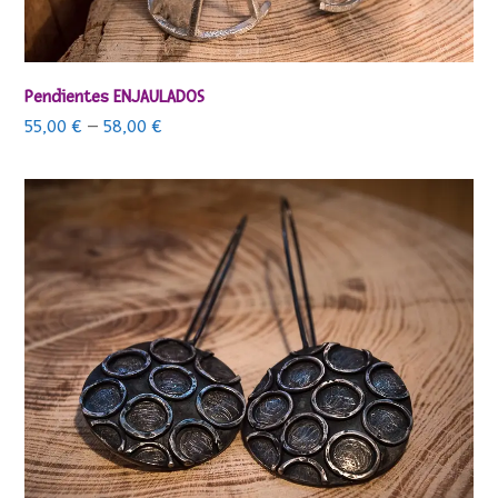
Pendientes ENJAULADOS
55,00
€
–
58,00
€