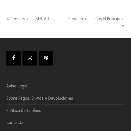
previous
next
Pendientes LIBERTAD
Pendientes largos El Principito
post:
post:
Facebook
Instagram
Pinterest
Aviso Legal
Sobre Pagos, Envíos y Devoluciones
Política de Cookies
Contactar