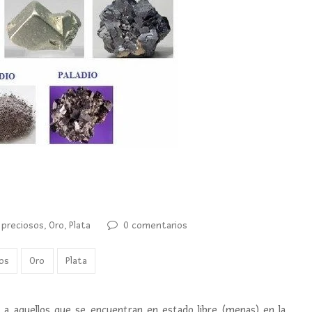
 preciosos
,
Oro
,
Plata
0 comentarios
os
Oro
Plata
 a aquellos que se encuentran en estado libre (menas) en la