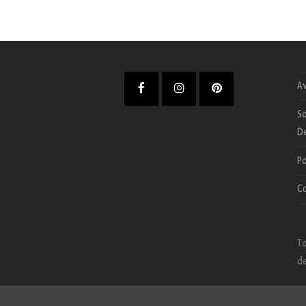
Av
Facebook
Instagram
Pinterest
So
D
Po
C
To
de