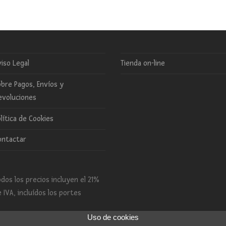
iso Legal
Tienda on-line
bre Pagos, Envíos y
evoluciones
lítica de Cookies
ontactar
dos los precios incluyen el 21%
 IVA, incluídos los portes
Uso de cookies