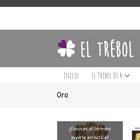
Inicio
El Trébol De 4
Oro
¿Conoces el término
joyería acróstica?