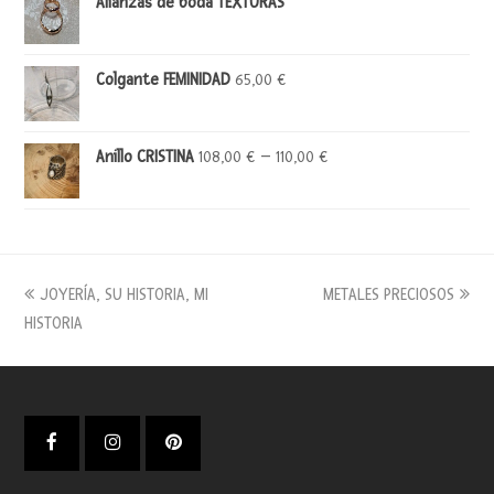
Alianzas de boda TEXTURAS
Colgante FEMINIDAD
65,00
€
Anillo CRISTINA
–
108,00
€
110,00
€
previous
next
JOYERÍA, SU HISTORIA, MI
METALES PRECIOSOS
post:
post:
HISTORIA
Facebook
Instagram
Pinterest