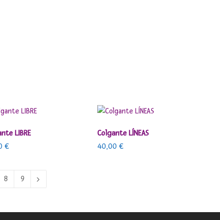
AÑADIR AL CARRITO
AÑADIR AL CARRITO
ante LIBRE
Colgante LÍNEAS
00
€
40,00
€
8
9