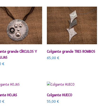
AÑADIR AL CARRITO
AÑADIR AL CARRITO
ante grande CÍRCULOS Y
Colgante grande TRES ROMBOS
UJAS
65,00
€
00
€
AÑADIR AL CARRITO
AÑADIR AL CARRITO
ante HOJAS
Colgante HUECO
00
€
55,00
€