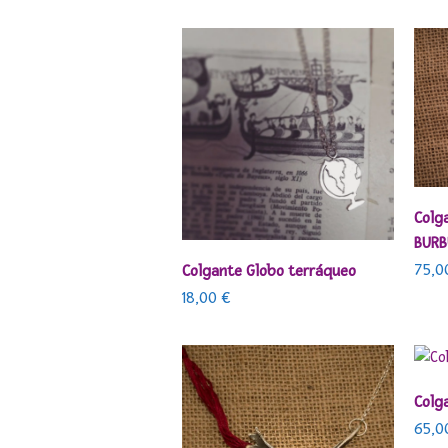
Colg
BURB
AÑADIR AL CARRITO
75,
Colgante Globo terráqueo
18,00
€
Colg
65,