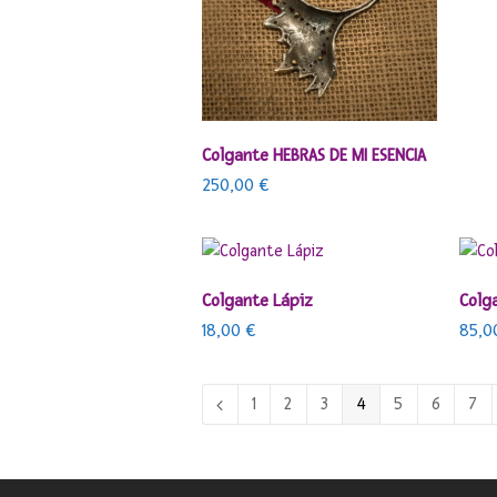
AÑADIR AL CARRITO
Colgante HEBRAS DE MI ESENCIA
250,00
€
AÑADIR AL CARRITO
Colgante Lápiz
Colg
18,00
€
85,
1
2
3
4
5
6
7