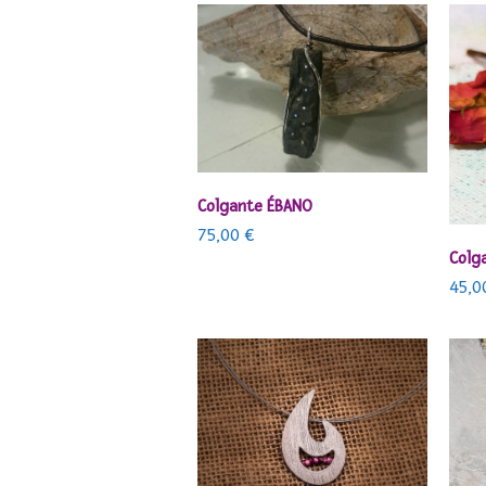
AÑADIR AL CARRITO
Colgante ÉBANO
75,00
€
Colga
45,