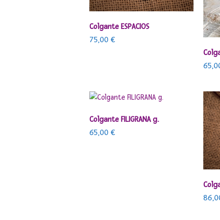
AÑADIR AL CARRITO
Colgante ESPACIOS
75,00
€
Colg
65,
AÑADIR AL CARRITO
Colgante FILIGRANA g.
65,00
€
Colg
86,