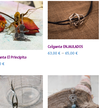
SELECCIONAR OPCIONES
Colgante ENJAULADOS
63,00
€
–
65,00
€
AÑADIR AL CARRITO
nte El Principito
00
€