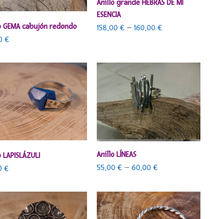
SELECCIONAR OPCIONES
Anillo grande HEBRAS DE MI
ESENCIA
AÑADIR AL CARRITO
lo GEMA cabujón redondo
158,00
€
–
160,00
€
00
€
SELECCIONAR OPCIONES
Anillo LÍNEAS
AÑADIR AL CARRITO
o LAPISLÁZULI
55,00
€
–
60,00
€
0
€