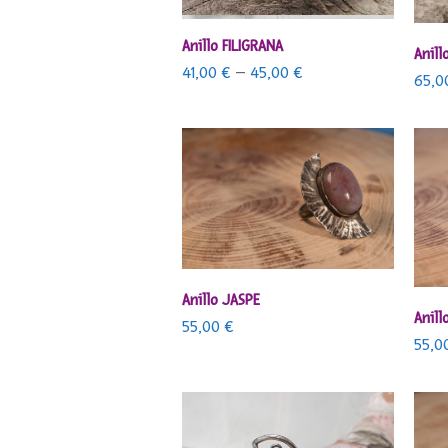
SELECCIONAR OPCIONES
Anillo FILIGRANA
Anil
41,00
€
–
45,00
€
65,
AÑADIR AL CARRITO
Anillo JASPE
Anill
55,00
€
55,0