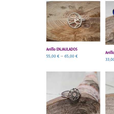
SELECCIONAR OPCIONES
Anillo ENJAULADOS
Anill
55,00
€
–
65,00
€
33,0