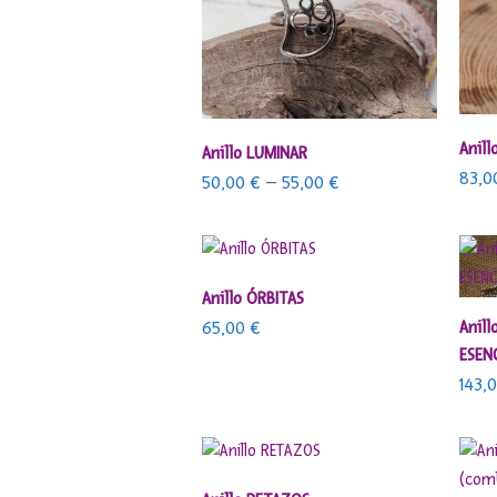
Anill
SELECCIONAR OPCIONES
Anillo LUMINAR
83,
50,00
€
–
55,00
€
AÑADIR AL CARRITO
Anillo ÓRBITAS
Anil
65,00
€
ESEN
143,
SELECCIONAR OPCIONES