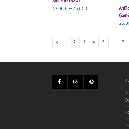
Anillo RETAZOS
Anill
42,00
€
–
45,00
€
(com
26,
1
2
3
4
5
…
7
Av
Facebook
Instagram
Pinterest
So
D
Po
C