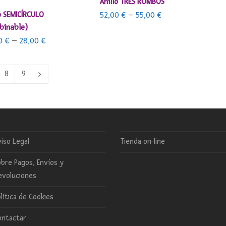
Anillo TRES ROMBOS
SELECCIONAR OPCIONES
o SEMICÍRCULO
52,00
€
–
55,00
€
binable)
00
€
–
28,00
€
8
9
iso Legal
Tienda on-line
bre Pagos, Envíos y
evoluciones
lítica de Cookies
ontactar