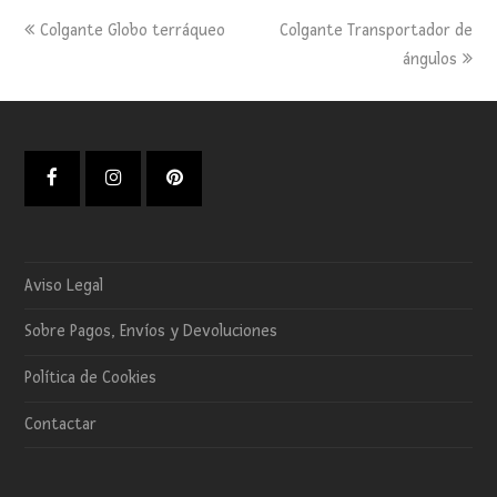
previous
next
Colgante Globo terráqueo
Colgante Transportador de
post:
post:
ángulos
Facebook
Instagram
Pinterest
Aviso Legal
Sobre Pagos, Envíos y Devoluciones
Política de Cookies
Contactar