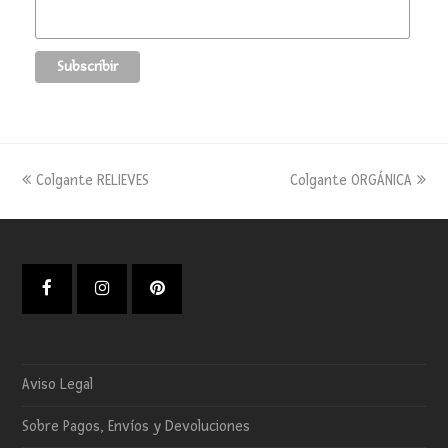
previous
next
Colgante RELIEVES
Colgante ORGÁNICA
post:
post:
Facebook
Instagram
Pinterest
Aviso Legal
Sobre Pagos, Envíos y Devoluciones