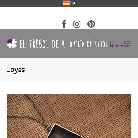
CA
Joyas