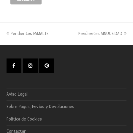
previous
next
Pendientes ESMALTE
Pendientes SINUOSIDAD
post:
post:
Facebook
Instagram
Pinterest
Aviso Legal
Sobre Pagos, Envíos y Devoluciones
Política de Cookies
Contactar