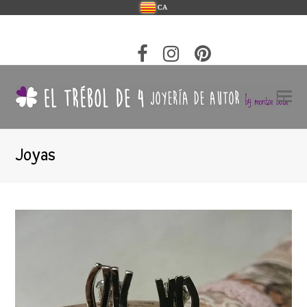
CA
Joyas