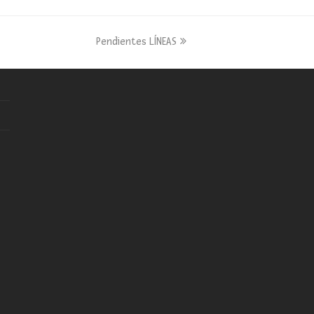
next
Pendientes LÍNEAS
post: