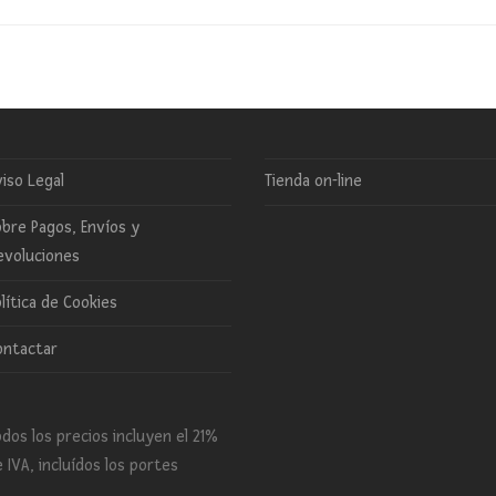
iso Legal
Tienda on-line
bre Pagos, Envíos y
evoluciones
lítica de Cookies
ontactar
dos los precios incluyen el 21%
 IVA, incluídos los portes