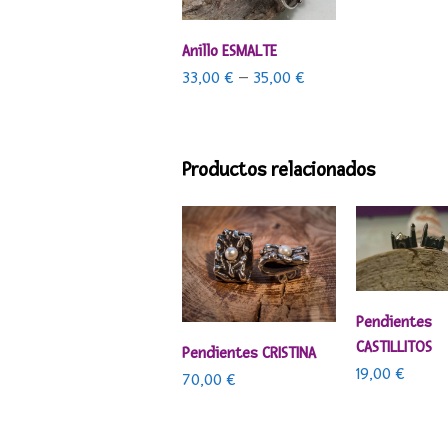
SELECCIONAR OPCIONES
Anillo ESMALTE
33,00
€
–
35,00
€
Productos relacionados
AÑADIR AL C
Pendientes
CASTILLITOS
AÑADIR AL CARRITO
Pendientes CRISTINA
19,00
€
70,00
€