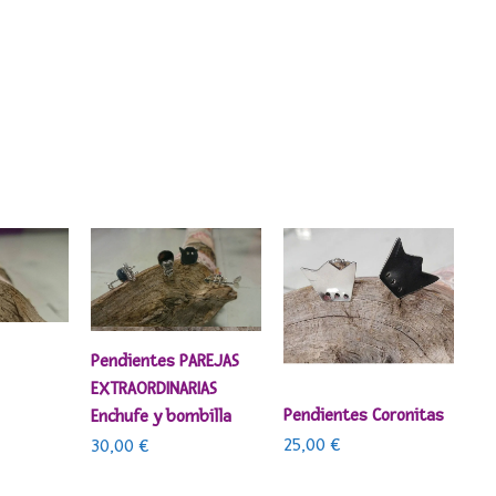
ARRITO
AÑADIR AL CARRITO
Pendientes PAREJAS
EXTRAORDINARIAS
AÑADIR AL CARRITO
Pendientes Coronitas
Enchufe y bombilla
25,00
€
30,00
€