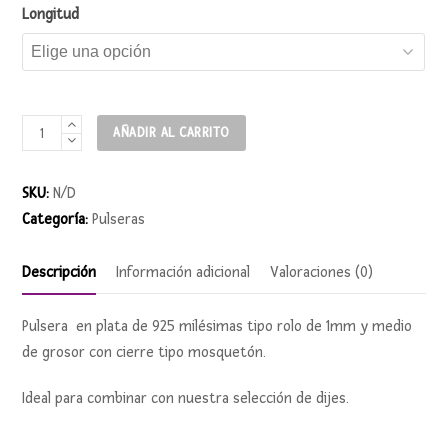
Longitud
Pulsera
AÑADIR AL CARRITO
de
plata
SKU:
N/D
1.5mm
Categoría:
Pulseras
cantidad
Descripción
Información adicional
Valoraciones (0)
Pulsera en plata de 925 milésimas tipo rolo de 1mm y medio
de grosor con cierre tipo mosquetón.
Ideal para combinar con nuestra selección de dijes.