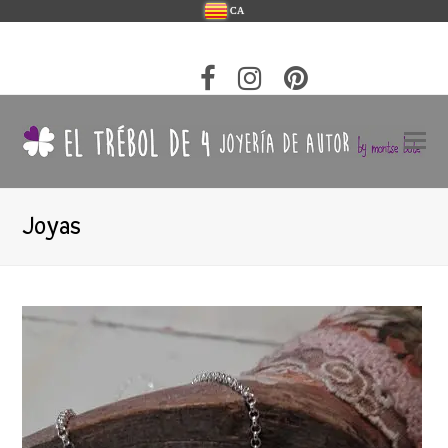
CA
Joyas