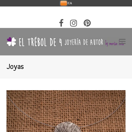
CA
Joyas