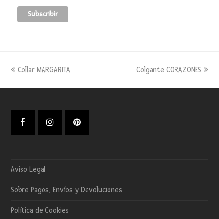
previous
next
Collar MARGARITA
Colgante CORAZONES
post:
post:
Facebook
Instagram
Pinterest
Aviso Legal
Sobre Pagos, Envíos y Devoluciones
Política de Cookies