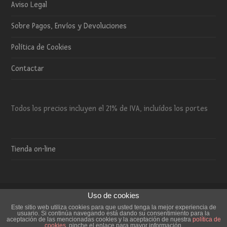
Aviso Legal
Sobre Pagos, Envíos y Devoluciones
Política de Cookies
Contactar
Todos los precios incluyen el 21% de IVA, incluídos los portes
Tienda on-line
Uso de cookies
Copyright 2015 El Trébol de 4 - Todos los derechos reservados.
Este sitio web utiliza cookies para que usted tenga la mejor experiencia de
usuario. Si continúa navegando está dando su consentimiento para la
Aviso Legal
Sobre Pagos, Envíos y Devoluciones
aceptación de las mencionadas cookies y la aceptación de nuestra
política de
cookies
, pinche el enlace para mayor información.