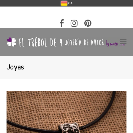
CA
Joyas