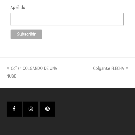
Apellido
previous
next
Collar COLGANDO DE UNA
Colgante FLECHA
post:
post:
NUBE
Facebook
Instagram
Pinterest